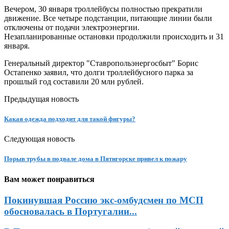
Вечером, 30 января троллейбусы полностью прекратили
движение. Все четыре подстанции, питающие линии были
отключены от подачи электроэнергии.
Незапланированные остановки продолжили происходить и 31
января.
Генеральный директор "Ставропольэнергосбыт" Борис
Остапенко заявил, что долги троллейбусного парка за
прошлый год составили 20 млн рублей.
Предыдущая новость
Какая одежда подходит для такой фигуры?
Следующая новость
Порыв трубы в подвале дома в Пятигорске привел к пожару
Вам может понравиться
Покинувшая Россию экс-омбудсмен по МСП
обосновалась в Португалии...