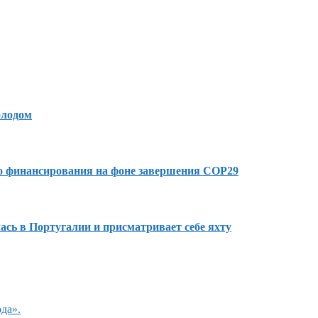
олодом
го финансирования на фоне завершения COP29
сь в Португалии и присматривает себе яхту
да».