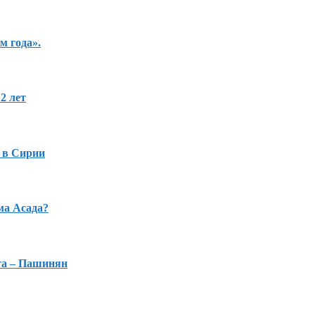
м года».
2 лет
 в Сирии
ма Асада?
та – Пашинян