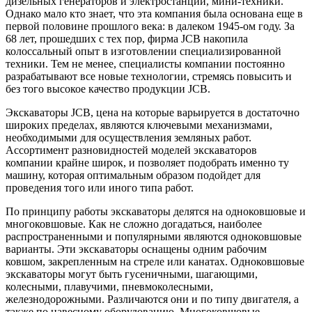
дизельных генераторов и электростанций, мини-техники.
Однако мало кто знает, что эта компания была основана еще в
первой половине прошлого века: в далеком 1945-ом году. За
68 лет, прошедших с тех пор, фирма JCB накопила
колоссальный опыт в изготовлении специализированной
техники. Тем не менее, специалисты компании постоянно
разрабатывают все новые технологии, стремясь повысить и
без того высокое качество продукции JCB.
Экскаваторы JCB, цена на которые варьируется в достаточно
широких пределах, являются ключевыми механизмами,
необходимыми для осуществления земляных работ.
Ассортимент разновидностей моделей экскаваторов
компании крайне широк, и позволяет подобрать именно ту
машину, которая оптимальным образом подойдет для
проведения того или иного типа работ.
По принципу работы экскаваторы делятся на одноковшовые и
многоковшовые. Как не сложно догадаться, наиболее
распространенными и популярными являются одноковшовые
варианты. Эти экскаваторы оснащены одним рабочим
ковшом, закрепленным на стреле или канатах. Одноковшовые
экскаваторы могут быть гусеничными, шагающими,
колесными, плавучими, пневмоколесными,
железнодорожными. Различаются они и по типу двигателя, а
также по навесному оборудованию. Многоковшовые