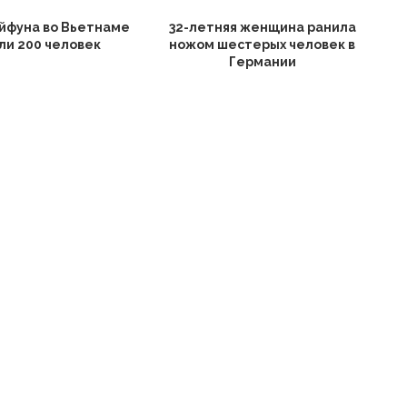
йфуна во Вьетнаме
32-летняя женщина ранила
ли 200 человек
ножом шестерых человек в
Германии