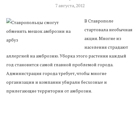
7 августа, 2012
В Ставрополе
стартовала необычная
акция. Многие из
населения страдают
аллергией на амброзию. Уборка этого растения каждый
год становится самой главной проблемой города.
Администрация города требует, чтобы многие
организации и компании убирали бесхозные и
прилегающие территории от амброзии.
Для оказания помощи по уборке данного растения
обратилась одна из компаний Ставрополья, отмечается в
РИА новости. Организаторы данной акции планируют
присоединение к ним не только пожилого населения, но и
молодого, как студенты и школьники. Они находятся