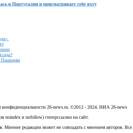
сь в Португалии и присматривает себе яхту
да».
ет
Сирии
Асада?
– Пашинян
й конфиденциальности 26-news.ru. ©2012 - 2024. НИА 26-news
в noindex и nofollow) гиперссылки на сайт.
в. Мнение редакции может не совпадать с мнением авторов. Все