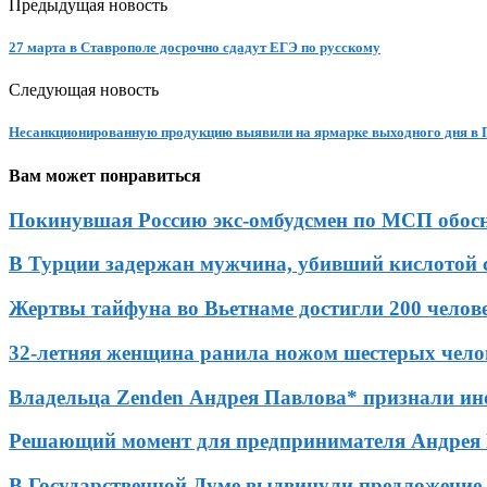
Предыдущая новость
27 марта в Ставрополе досрочно сдадут ЕГЭ по русскому
Следующая новость
Несанкционированную продукцию выявили на ярмарке выходного дня в 
Вам может понравиться
Покинувшая Россию экс-омбудсмен по МСП обосно
В Турции задержан мужчина, убивший кислотой 
Жертвы тайфуна во Вьетнаме достигли 200 челов
32-летняя женщина ранила ножом шестерых чело
Владельца Zenden Андрея Павлова* признали ин
Решающий момент для предпринимателя Андрея
В Государственной Думе выдвинули предложение 