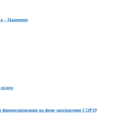
та – Пашинян
олодом
го финансирования на фоне завершения COP29