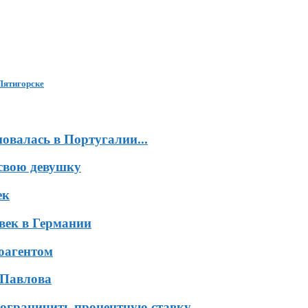
Пятигорске
валась в Португалии...
свою девушку
ек
век в Германии
оагентом
 Павлова
ограничить процентную ставку...