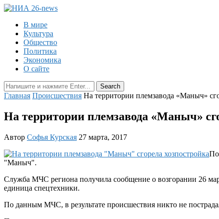
В мире
Культура
Общество
Политика
Экономика
О сайте
Главная
Происшествия
На территории племзавода «Маныч» сго
На территории племзавода «Маныч» сг
Автор
Софья Курская
27 марта, 2017
По
"Маныч".
Служба МЧС региона получила сообщение о возгорании 26 март
единица спецтехники.
По данным МЧС, в результате происшествия никто не пострадал