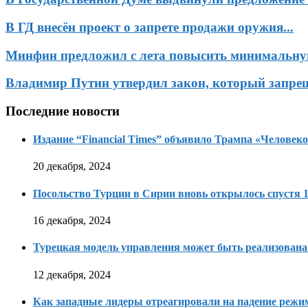
В ГД внесён проект о запрете продажи оружия...
Минфин предложил с лета повысить минимальную
Владимир Путин утвердил закон, который запрещ
Последние новости
Издание “Financial Times” объявило Трампа «Человеко
20 декабря, 2024
Посольство Турции в Сирии вновь открылось спустя 1
16 декабря, 2024
Турецкая модель управления может быть реализована
12 декабря, 2024
Как западные лидеры отреагировали на падение режи