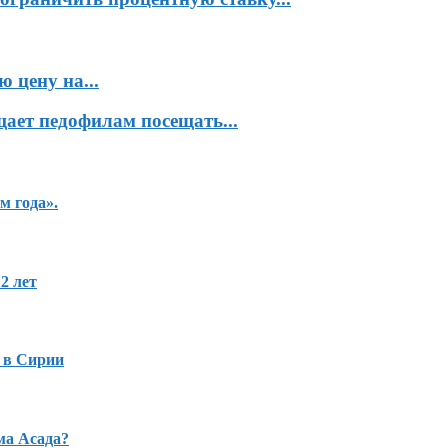
 цену на...
ает педофилам посещать...
м года».
2 лет
 в Сирии
ма Асада?